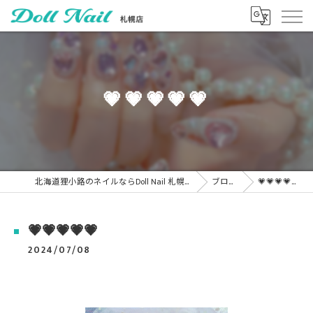
💗💗💗💗💗
北海道狸小路のネイルならDoll Nail 札幌店
ブログ
💗💗💗💗💗
💗💗💗💗💗
2024/07/08