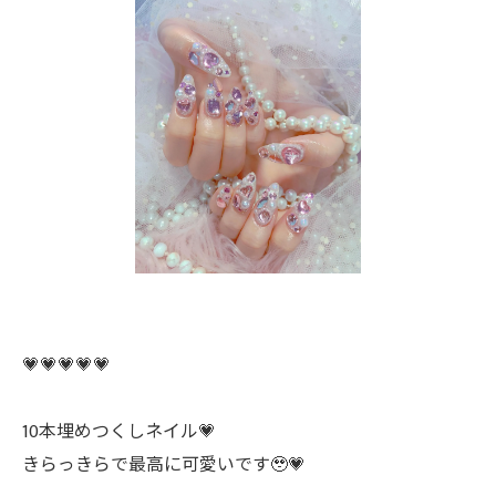
💗💗💗💗💗
10本埋めつくしネイル💗
きらっきらで最高に可愛いです🥹💗