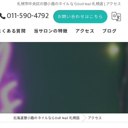
札幌市中央区の狸小路のネイルならDoll Nail 札幌店 | アクセス
011-590-4792
お問い合わせはこちら
よくある質問
当サロンの特徴
アクセス
ブログ
痛ネイル
コラム
3Dネイル
地雷系
量産型
推しネイル
北海道狸小路のネイルならDoll Nail 札幌店
アクセス