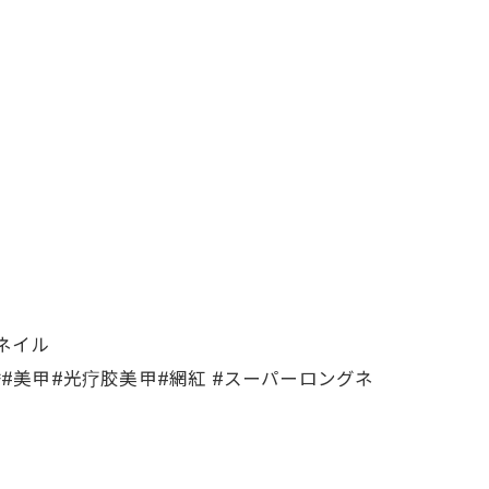
イル
네일샵#美甲#光疗胶美甲#網紅 #スーパーロングネ