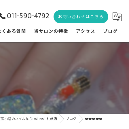
011-590-4792
お問い合わせはこちら
よくある質問
当サロンの特徴
アクセス
ブログ
痛ネイル
コラム
3Dネイル
地雷系
量産型
推しネイル
狸小路のネイルならDoll Nail 札幌店
ブログ
❤️❤️❤️❤️❤️