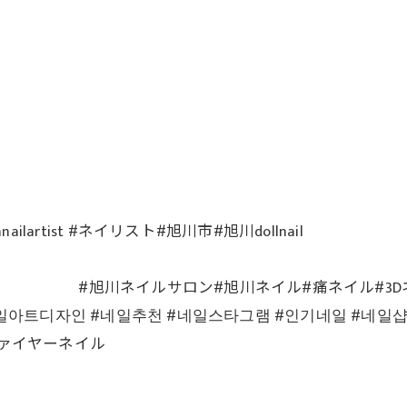
 #japannailartist #ネイリスト#旭川市#旭川dollnail
イルサロン#旭川ネイル#痛ネイル#3Dネ
인 #네일아트디자인 #네일추천 #네일스타그램 #인기네일 #
ファイヤーネイル