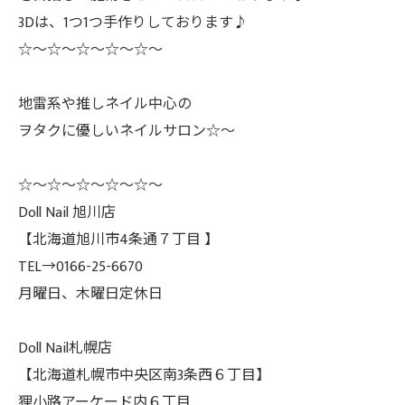
3Dは、1つ1つ手作りしております♪
☆〜☆〜☆〜☆〜☆〜
地雷系や推しネイル中心の
ヲタクに優しいネイルサロン☆〜
☆〜☆〜☆〜☆〜☆〜
Doll Nail 旭川店
【北海道旭川市4条通７丁目 】
TEL→0166-25-6670
月曜日、木曜日定休日
Doll Nail札幌店
【北海道札幌市中央区南3条西６丁目】
狸小路アーケード内６丁目