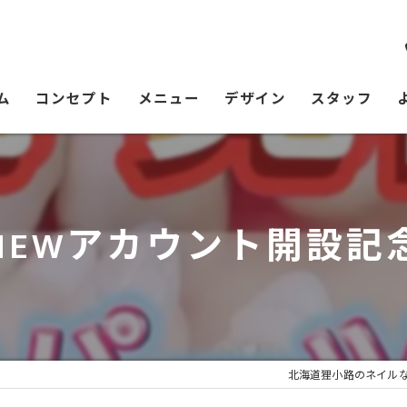
ム
コンセプト
メニュー
デザイン
スタッフ
NEWアカウント開設記
北海道狸小路のネイルならDo