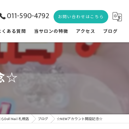
011-590-4792
お問い合わせはこちら
よくある質問
当サロンの特徴
アクセス
ブログ
痛ネイル
コラム
3Dネイル
念☆
地雷系
量産型
推しネイル
ll Nail 札幌店
ブログ
☆NEWアカウント開設記念☆